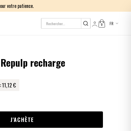
our votre patience.
FR
0
Log in
 Repulp recharge
:
11,12 €
J'ACHÈTE