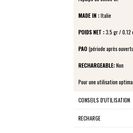
MADE IN :
Italie
POIDS NET :
3.5 gr / 0.12 
PAO
(période après ouvertu
RECHARGEABLE:
Non
CONSEILS D'UTILISATION
Le baume à lèvres Color & 
RECHARGE
lèvres ou à l’aide du Pincea