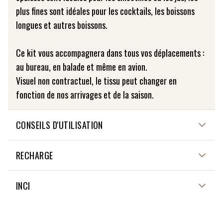
plus fines sont idéales pour les cocktails, les boissons
longues et autres boissons.
Ce kit vous accompagnera dans tous vos déplacements :
au bureau, en balade et même en avion.
Visuel non contractuel, le tissu peut changer en
fonction de nos arrivages et de la saison.
CONSEILS D'UTILISATION
Lavable à 30 degrés
RECHARGE
NON APPLICABLE
INCI
NON APPLICABLE