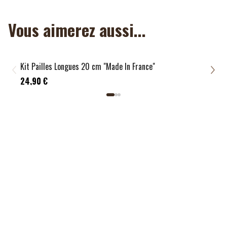
Vous aimerez aussi...
Kit Pailles Longues 20 cm "Made In France"
Kit 
24,
24,90 €