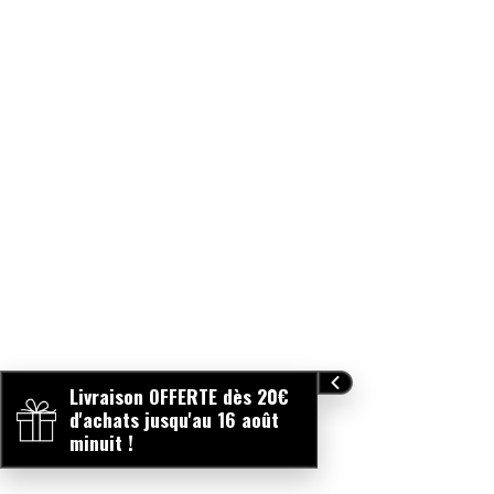
lists between the information mentioned on our website
and the stock and manufacturing stocks of certain
products. In case of doubt, please always refer to the
information on the product packaging. / Afin de vous
proposer des produits toujours plus qualitatifs, ZAO
travaille constamment sur l'amélioration de ses
formulations. A ce titre, il peut y avoir des décalages
minimes au niveau des listes d'ingrédients entre les
informations mentionnées sur notre site internet et les
encours de stock et de fabrication de certains produits.
En cas de doute, merci de toujours vous reporter aux
informations mentionnées sur l'emballage du produit.
Livraison OFFERTE dès 20€
d'achats jusqu'au 16 août
minuit !